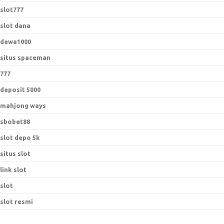
slot777
slot dana
dewa1000
situs spaceman
777
deposit 5000
mahjong ways
sbobet88
slot depo 5k
situs slot
link slot
slot
slot resmi