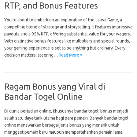
RTP, and Bonus Features
You’re about to embark on an exploration of the Jalwa Game, a
compelling blend of strategy and storytelling. It features impressive
payouts and a 95% RTP, offering substantial value for your wagers.
With distinctive bonus features like multipliers and special rounds,
your gaming experience is set to be anything but ordinary. Every
decision matters, steering…
Read More »
Ragam Bonus yang Viral di
Bandar Togel Online
Di dunia perjudian online, khususnya bandar togel, bonus menjadi
salah satu daya tarik utama bagi para pemain. Banyak bandar togel
online menawarkan berbagai jenis bonus yang menarik untuk
menggaet pemain baru maupun mempertahankan pemain lama.