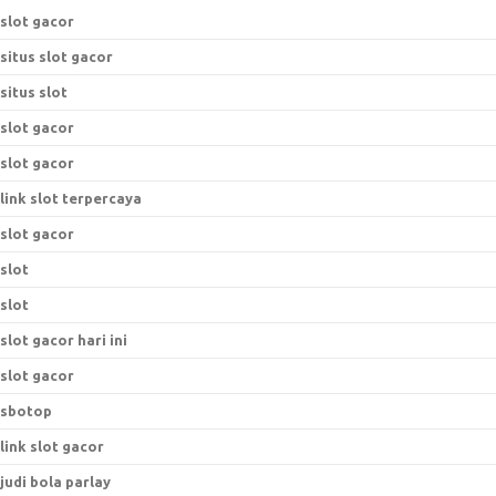
slot gacor
situs slot gacor
situs slot
slot gacor
slot gacor
link slot terpercaya
slot gacor
slot
slot
slot gacor hari ini
slot gacor
sbotop
link slot gacor
judi bola parlay