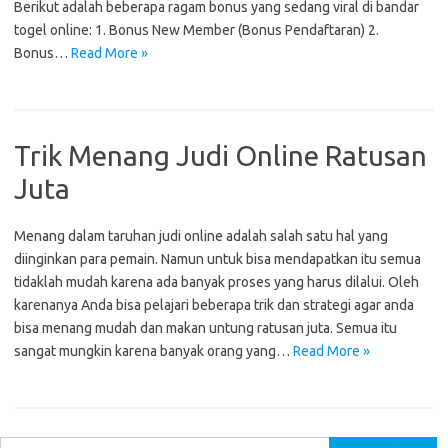
Berikut adalah beberapa ragam bonus yang sedang viral di bandar
togel online: 1. Bonus New Member (Bonus Pendaftaran) 2.
Bonus…
Read More »
Trik Menang Judi Online Ratusan
Juta
Menang dalam taruhan judi online adalah salah satu hal yang
diinginkan para pemain. Namun untuk bisa mendapatkan itu semua
tidaklah mudah karena ada banyak proses yang harus dilalui. Oleh
karenanya Anda bisa pelajari beberapa trik dan strategi agar anda
bisa menang mudah dan makan untung ratusan juta. Semua itu
sangat mungkin karena banyak orang yang…
Read More »