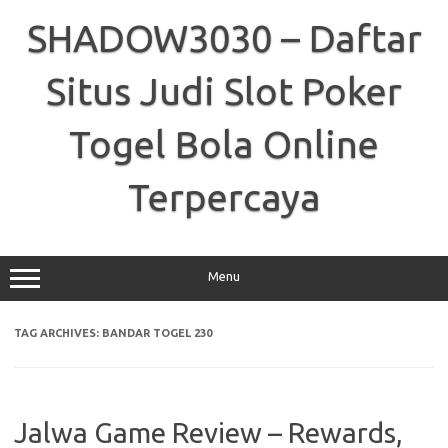
Skip
to
SHADOW3030 – Daftar
content
Situs Judi Slot Poker
Togel Bola Online
Terpercaya
Menu
TAG ARCHIVES:
BANDAR TOGEL 230
Jalwa Game Review – Rewards,