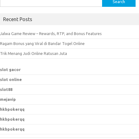
S
e
a
Recent Posts
r
c
Jalwa Game Review – Rewards, RTP, and Bonus Features
h
Ragam Bonus yang Viral di Bandar Togel Online
f
o
Trik Menang Judi Online Ratusan Juta
r
:
slot gacor
slot online
slot88
mejavip
hkbpokerqq
hkbpokerqq
hkbpokerqq