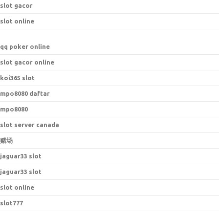
slot gacor
slot online
qq poker online
slot gacor online
koi365 slot
mpo8080 daftar
mpo8080
slot server canada
赌场
jaguar33 slot
jaguar33 slot
slot online
slot777