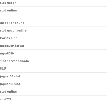
slot gacor
slot online
qq poker online
slot gacor online
koi365 slot
mpo8080 daftar
mpo8080
slot server canada
赌场
jaguar33 slot
jaguar33 slot
slot online
slot777