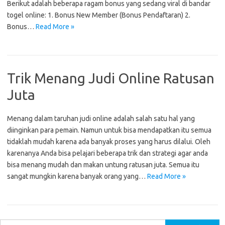
Berikut adalah beberapa ragam bonus yang sedang viral di bandar
togel online: 1. Bonus New Member (Bonus Pendaftaran) 2.
Bonus…
Read More »
Trik Menang Judi Online Ratusan
Juta
Menang dalam taruhan judi online adalah salah satu hal yang
diinginkan para pemain. Namun untuk bisa mendapatkan itu semua
tidaklah mudah karena ada banyak proses yang harus dilalui. Oleh
karenanya Anda bisa pelajari beberapa trik dan strategi agar anda
bisa menang mudah dan makan untung ratusan juta. Semua itu
sangat mungkin karena banyak orang yang…
Read More »