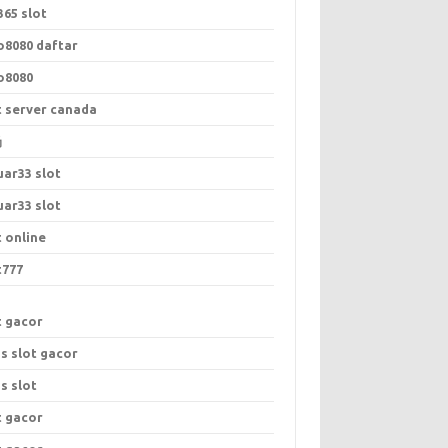
365 slot
8080 daftar
o8080
t server canada
场
uar33 slot
uar33 slot
t online
t777
t gacor
us slot gacor
us slot
t gacor