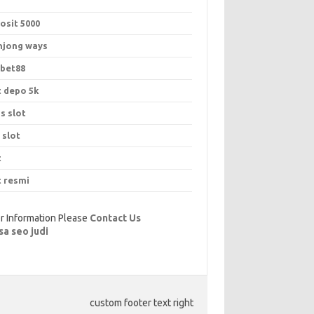
osit 5000
jong ways
bet88
t depo 5k
us slot
 slot
t
t resmi
r Information Please
Contact Us
sa seo judi
custom footer text right