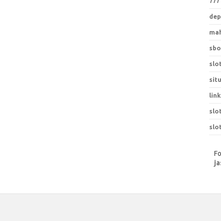
777
dep
mah
sbo
slo
sit
link
slo
slo
Fo
ja