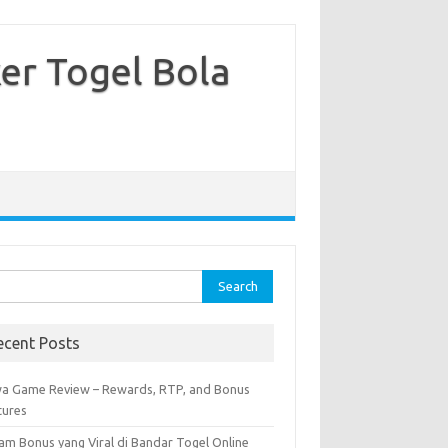
er Togel Bola
rch
ecent Posts
wa Game Review – Rewards, RTP, and Bonus
tures
am Bonus yang Viral di Bandar Togel Online