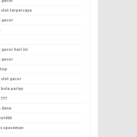
t gacor
k slot terpercaya
t gacor
t
t
t gacor hari ini
t gacor
top
k slot gacor
i bola parlay
t777
t dana
a1000
us spaceman