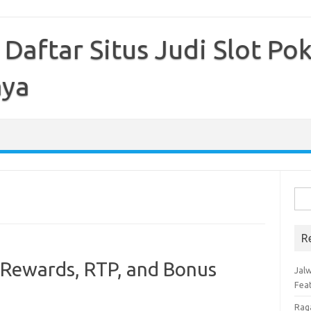
aftar Situs Judi Slot Pok
aya
Sea
for:
R
Rewards, RTP, and Bonus
Jal
Fea
Rag