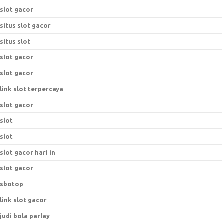
slot gacor
situs slot gacor
situs slot
slot gacor
slot gacor
link slot terpercaya
slot gacor
slot
slot
slot gacor hari ini
slot gacor
sbotop
link slot gacor
judi bola parlay