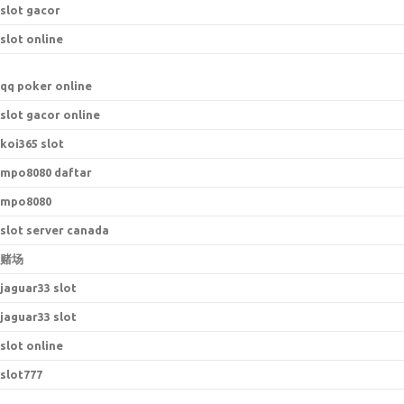
slot gacor
slot online
qq poker online
slot gacor online
koi365 slot
mpo8080 daftar
mpo8080
slot server canada
赌场
jaguar33 slot
jaguar33 slot
slot online
slot777