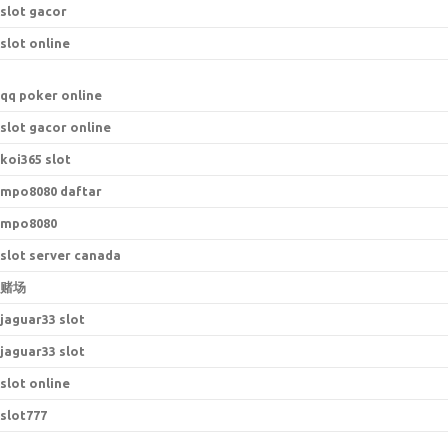
slot gacor
slot online
qq poker online
slot gacor online
koi365 slot
mpo8080 daftar
mpo8080
slot server canada
赌场
jaguar33 slot
jaguar33 slot
slot online
slot777