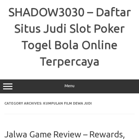
Skip
to
SHADOW3030 – Daftar
content
Situs Judi Slot Poker
Togel Bola Online
Terpercaya
Menu
CATEGORY ARCHIVES:
KUMPULAN FILM DEWA JUDI
Jalwa Game Review – Rewards,