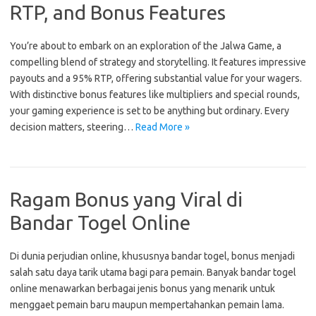
RTP, and Bonus Features
You’re about to embark on an exploration of the Jalwa Game, a
compelling blend of strategy and storytelling. It features impressive
payouts and a 95% RTP, offering substantial value for your wagers.
With distinctive bonus features like multipliers and special rounds,
your gaming experience is set to be anything but ordinary. Every
decision matters, steering…
Read More »
Ragam Bonus yang Viral di
Bandar Togel Online
Di dunia perjudian online, khususnya bandar togel, bonus menjadi
salah satu daya tarik utama bagi para pemain. Banyak bandar togel
online menawarkan berbagai jenis bonus yang menarik untuk
menggaet pemain baru maupun mempertahankan pemain lama.