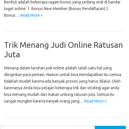
Berikut adalah beberapa ragam bonus yang sedang viral di bandar
togel online: 1. Bonus New Member (Bonus Pendaftaran) 2.
Bonus…
Read More »
Trik Menang Judi Online Ratusan
Juta
Menang dalam taruhan judi online adalah salah satu hal yang
diinginkan para pemain. Namun untuk bisa mendapatkan itu semua
tidaklah mudah karena ada banyak proses yang harus dilalui. Oleh
karenanya Anda bisa pelajari beberapa trik dan strategi agar anda
bisa menang mudah dan makan untung ratusan juta. Semua itu
sangat mungkin karena banyak orang yang…
Read More »