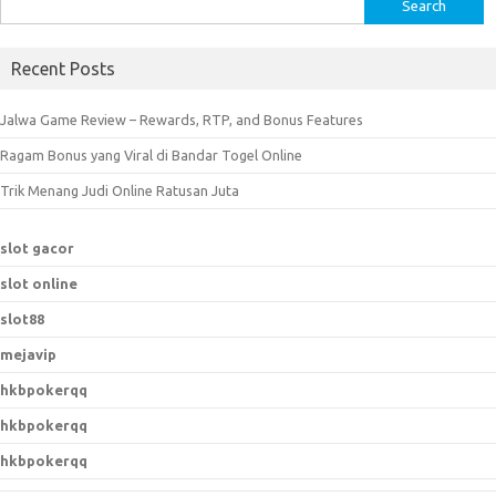
S
e
a
Recent Posts
r
c
Jalwa Game Review – Rewards, RTP, and Bonus Features
h
Ragam Bonus yang Viral di Bandar Togel Online
f
o
Trik Menang Judi Online Ratusan Juta
r
:
slot gacor
slot online
slot88
mejavip
hkbpokerqq
hkbpokerqq
hkbpokerqq