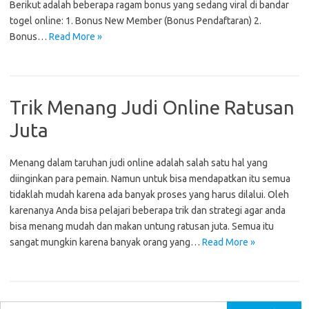
Berikut adalah beberapa ragam bonus yang sedang viral di bandar
togel online: 1. Bonus New Member (Bonus Pendaftaran) 2.
Bonus…
Read More »
Trik Menang Judi Online Ratusan
Juta
Menang dalam taruhan judi online adalah salah satu hal yang
diinginkan para pemain. Namun untuk bisa mendapatkan itu semua
tidaklah mudah karena ada banyak proses yang harus dilalui. Oleh
karenanya Anda bisa pelajari beberapa trik dan strategi agar anda
bisa menang mudah dan makan untung ratusan juta. Semua itu
sangat mungkin karena banyak orang yang…
Read More »