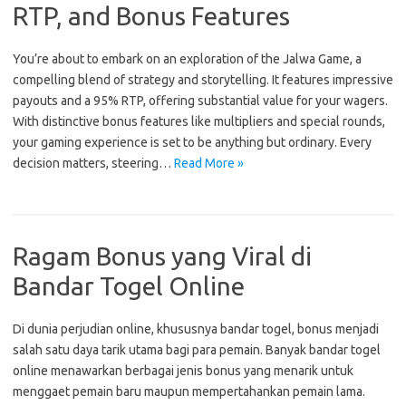
RTP, and Bonus Features
You’re about to embark on an exploration of the Jalwa Game, a
compelling blend of strategy and storytelling. It features impressive
payouts and a 95% RTP, offering substantial value for your wagers.
With distinctive bonus features like multipliers and special rounds,
your gaming experience is set to be anything but ordinary. Every
decision matters, steering…
Read More »
Ragam Bonus yang Viral di
Bandar Togel Online
Di dunia perjudian online, khususnya bandar togel, bonus menjadi
salah satu daya tarik utama bagi para pemain. Banyak bandar togel
online menawarkan berbagai jenis bonus yang menarik untuk
menggaet pemain baru maupun mempertahankan pemain lama.