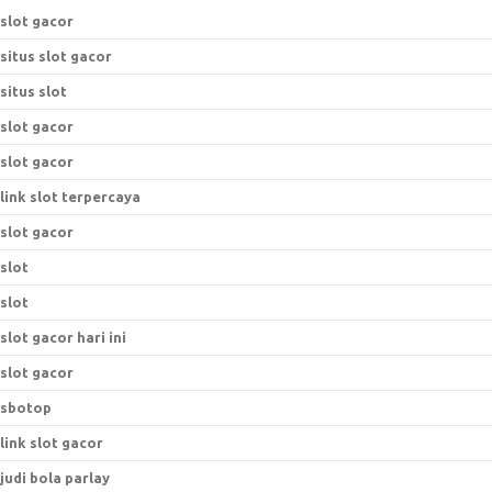
slot gacor
situs slot gacor
situs slot
slot gacor
slot gacor
link slot terpercaya
slot gacor
slot
slot
slot gacor hari ini
slot gacor
sbotop
link slot gacor
judi bola parlay