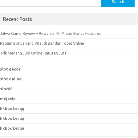
S
e
a
Recent Posts
r
c
Jalwa Game Review – Rewards, RTP, and Bonus Features
h
Ragam Bonus yang Viral di Bandar Togel Online
f
o
Trik Menang Judi Online Ratusan Juta
r
:
slot gacor
slot online
slot88
mejavip
hkbpokerqq
hkbpokerqq
hkbpokerqq