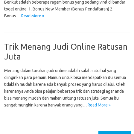
Berikut adalah beberapa ragam bonus yang sedang viral di bandar
togel online: 1. Bonus New Member (Bonus Pendaftaran) 2.
Bonus…
Read More »
Trik Menang Judi Online Ratusan
Juta
Menang dalam taruhan judi online adalah salah satu hal yang
diinginkan para pemain. Namun untuk bisa mendapatkan itu semua
tidaklah mudah karena ada banyak proses yang harus dilalui. Oleh
karenanya Anda bisa pelajari beberapa trik dan strategi agar anda
bisa menang mudah dan makan untung ratusan juta. Semua itu
sangat mungkin karena banyak orang yang…
Read More »