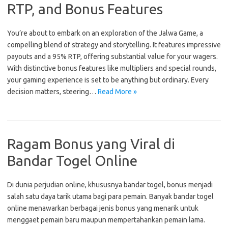
RTP, and Bonus Features
You’re about to embark on an exploration of the Jalwa Game, a
compelling blend of strategy and storytelling. It features impressive
payouts and a 95% RTP, offering substantial value for your wagers.
With distinctive bonus features like multipliers and special rounds,
your gaming experience is set to be anything but ordinary. Every
decision matters, steering…
Read More »
Ragam Bonus yang Viral di
Bandar Togel Online
Di dunia perjudian online, khususnya bandar togel, bonus menjadi
salah satu daya tarik utama bagi para pemain. Banyak bandar togel
online menawarkan berbagai jenis bonus yang menarik untuk
menggaet pemain baru maupun mempertahankan pemain lama.