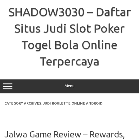
Skip
to
SHADOW3030 – Daftar
content
Situs Judi Slot Poker
Togel Bola Online
Terpercaya
Menu
CATEGORY ARCHIVES:
JUDI ROULETTE ONLINE ANDROID
Jalwa Game Review – Rewards,