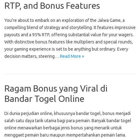
RTP, and Bonus Features
You’re about to embark on an exploration of the Jalwa Game, a
compelling blend of strategy and storytelling. It features impressive
payouts and a 95% RTP, offering substantial value for your wagers.
With distinctive bonus features like multipliers and special rounds,
your gaming experience is set to be anything but ordinary. Every
decision matters, steering…
Read More »
Ragam Bonus yang Viral di
Bandar Togel Online
Di dunia perjudian online, khususnya bandar togel, bonus menjadi
salah satu daya tarik utama bagi para pemain. Banyak bandar togel
online menawarkan berbagai jenis bonus yang menarik untuk
menggaet pemain baru maupun mempertahankan pemain lama.