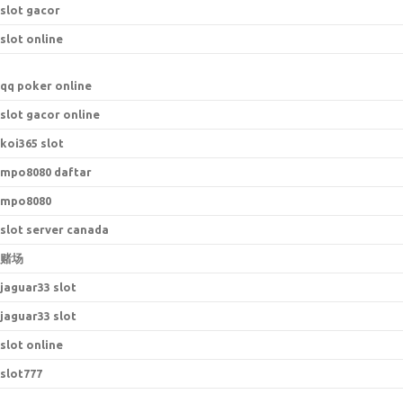
slot gacor
slot online
qq poker online
slot gacor online
koi365 slot
mpo8080 daftar
mpo8080
slot server canada
赌场
jaguar33 slot
jaguar33 slot
slot online
slot777