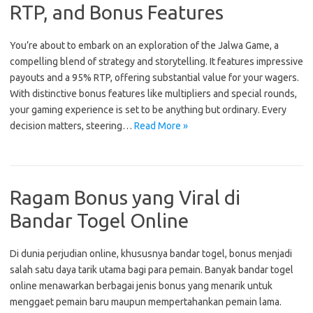
RTP, and Bonus Features
You’re about to embark on an exploration of the Jalwa Game, a
compelling blend of strategy and storytelling. It features impressive
payouts and a 95% RTP, offering substantial value for your wagers.
With distinctive bonus features like multipliers and special rounds,
your gaming experience is set to be anything but ordinary. Every
decision matters, steering…
Read More »
Ragam Bonus yang Viral di
Bandar Togel Online
Di dunia perjudian online, khususnya bandar togel, bonus menjadi
salah satu daya tarik utama bagi para pemain. Banyak bandar togel
online menawarkan berbagai jenis bonus yang menarik untuk
menggaet pemain baru maupun mempertahankan pemain lama.