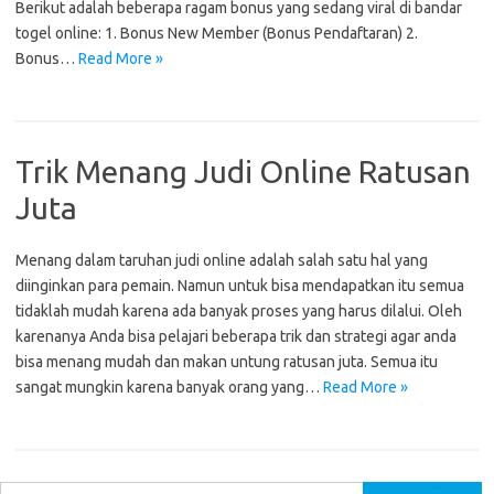
Berikut adalah beberapa ragam bonus yang sedang viral di bandar
togel online: 1. Bonus New Member (Bonus Pendaftaran) 2.
Bonus…
Read More »
Trik Menang Judi Online Ratusan
Juta
Menang dalam taruhan judi online adalah salah satu hal yang
diinginkan para pemain. Namun untuk bisa mendapatkan itu semua
tidaklah mudah karena ada banyak proses yang harus dilalui. Oleh
karenanya Anda bisa pelajari beberapa trik dan strategi agar anda
bisa menang mudah dan makan untung ratusan juta. Semua itu
sangat mungkin karena banyak orang yang…
Read More »