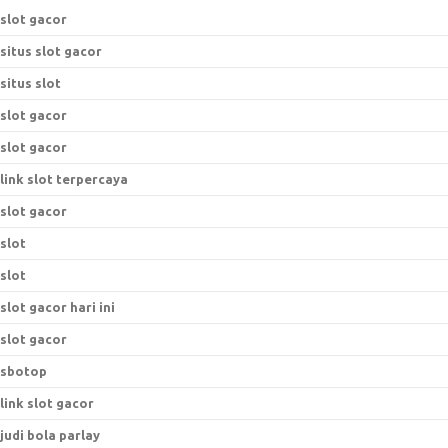
slot gacor
situs slot gacor
situs slot
slot gacor
slot gacor
link slot terpercaya
slot gacor
slot
slot
slot gacor hari ini
slot gacor
sbotop
link slot gacor
judi bola parlay