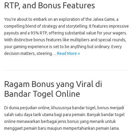
RTP, and Bonus Features
You’re about to embark on an exploration of the Jalwa Game, a
compelling blend of strategy and storytelling. It features impressive
payouts and a 95% RTP, offering substantial value for your wagers.
With distinctive bonus features like multipliers and special rounds,
your gaming experience is set to be anything but ordinary. Every
decision matters, steering…
Read More »
Ragam Bonus yang Viral di
Bandar Togel Online
Di dunia perjudian online, khususnya bandar togel, bonus menjadi
salah satu daya tarik utama bagi para pemain. Banyak bandar togel
online menawarkan berbagai jenis bonus yang menarik untuk
menggaet pemain baru maupun mempertahankan pemain lama.