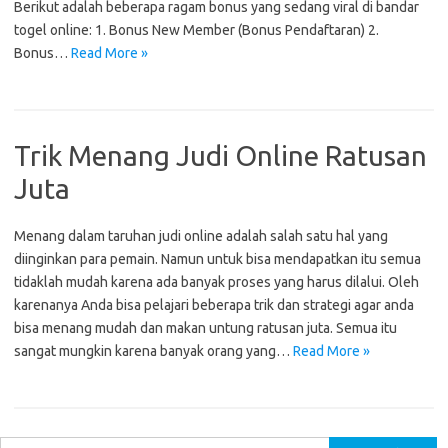
Berikut adalah beberapa ragam bonus yang sedang viral di bandar
togel online: 1. Bonus New Member (Bonus Pendaftaran) 2.
Bonus…
Read More »
Trik Menang Judi Online Ratusan
Juta
Menang dalam taruhan judi online adalah salah satu hal yang
diinginkan para pemain. Namun untuk bisa mendapatkan itu semua
tidaklah mudah karena ada banyak proses yang harus dilalui. Oleh
karenanya Anda bisa pelajari beberapa trik dan strategi agar anda
bisa menang mudah dan makan untung ratusan juta. Semua itu
sangat mungkin karena banyak orang yang…
Read More »