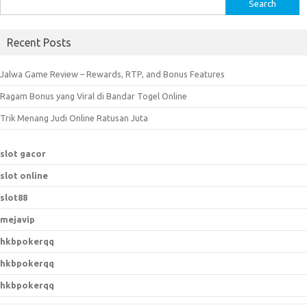
S
e
a
Recent Posts
r
c
Jalwa Game Review – Rewards, RTP, and Bonus Features
h
Ragam Bonus yang Viral di Bandar Togel Online
f
o
Trik Menang Judi Online Ratusan Juta
r
:
slot gacor
slot online
slot88
mejavip
hkbpokerqq
hkbpokerqq
hkbpokerqq