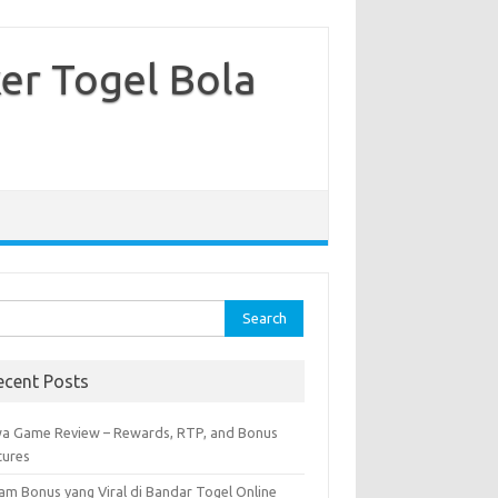
er Togel Bola
rch
ecent Posts
wa Game Review – Rewards, RTP, and Bonus
tures
am Bonus yang Viral di Bandar Togel Online