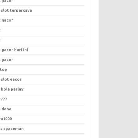
t gacor
k slot terpercaya
t gacor
t
t
t gacor hari ini
t gacor
top
k slot gacor
i bola parlay
t777
t dana
a1000
us spaceman