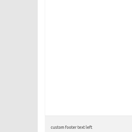
custom footer text left