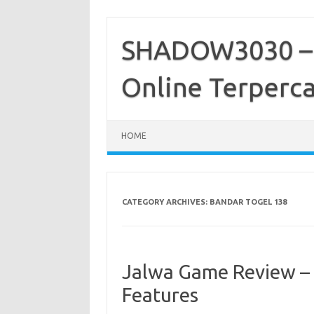
Skip
to
content
SHADOW3030 – D
Online Terperc
HOME
CATEGORY ARCHIVES:
BANDAR TOGEL 138
Jalwa Game Review – 
Features