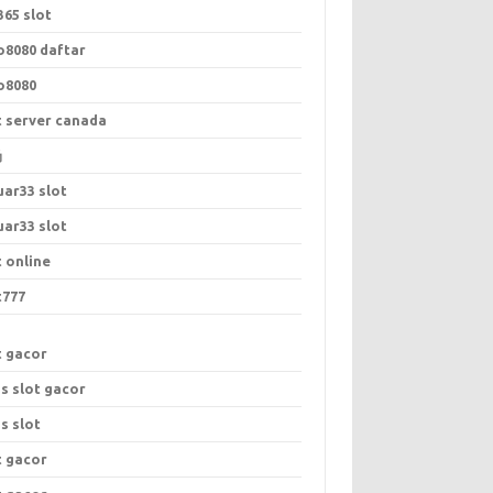
365 slot
8080 daftar
o8080
t server canada
场
uar33 slot
uar33 slot
t online
t777
t gacor
us slot gacor
us slot
t gacor