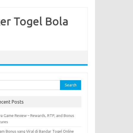
er Togel Bola
rch
ecent Posts
wa Game Review – Rewards, RTP, and Bonus
tures
am Bonus yang Viral di Bandar Togel Online