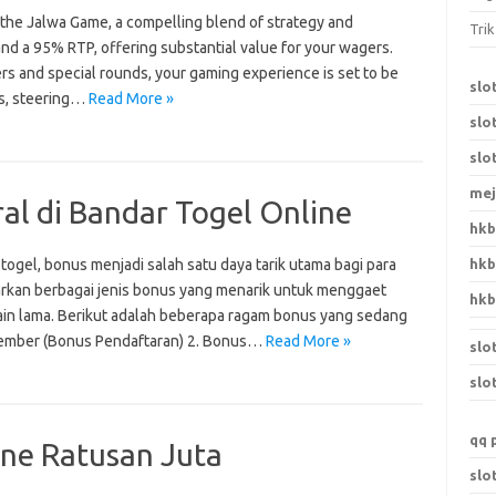
 the Jalwa Game, a compelling blend of strategy and
Tri
 and a 95% RTP, offering substantial value for your wagers.
iers and special rounds, your gaming experience is set to be
slo
rs, steering…
Read More »
slo
slo
mej
al di Bandar Togel Online
hk
togel, bonus menjadi salah satu daya tarik utama bagi para
hk
rkan berbagai jenis bonus yang menarik untuk menggaet
hk
 lama. Berikut adalah beberapa ragam bonus yang sedang
 Member (Bonus Pendaftaran) 2. Bonus…
Read More »
slo
slo
qq 
ine Ratusan Juta
slo