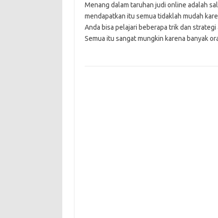
Menang dalam taruhan judi online adalah sal
mendapatkan itu semua tidaklah mudah karen
Anda bisa pelajari beberapa trik dan strate
Semua itu sangat mungkin karena banyak 