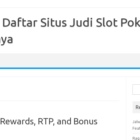
aftar Situs Judi Slot Pok
aya
Sea
for:
R
Rewards, RTP, and Bonus
Jal
Fea
Rag