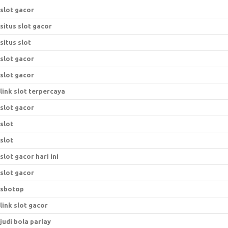
slot gacor
situs slot gacor
situs slot
slot gacor
slot gacor
link slot terpercaya
slot gacor
slot
slot
slot gacor hari ini
slot gacor
sbotop
link slot gacor
judi bola parlay