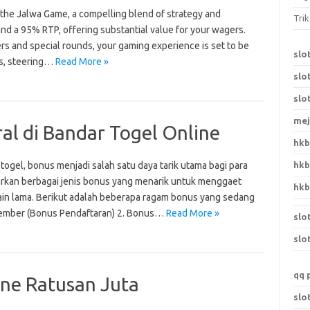
 the Jalwa Game, a compelling blend of strategy and
Tri
 and a 95% RTP, offering substantial value for your wagers.
iers and special rounds, your gaming experience is set to be
slo
rs, steering…
Read More »
slo
slo
mej
al di Bandar Togel Online
hk
togel, bonus menjadi salah satu daya tarik utama bagi para
hk
rkan berbagai jenis bonus yang menarik untuk menggaet
hk
 lama. Berikut adalah beberapa ragam bonus yang sedang
 Member (Bonus Pendaftaran) 2. Bonus…
Read More »
slo
slo
qq 
ine Ratusan Juta
slo