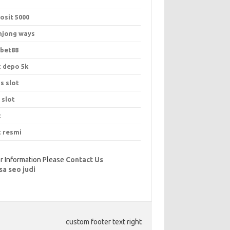
osit 5000
jong ways
bet88
t depo 5k
us slot
 slot
t
t resmi
r Information Please
Contact Us
sa seo judi
custom footer text right