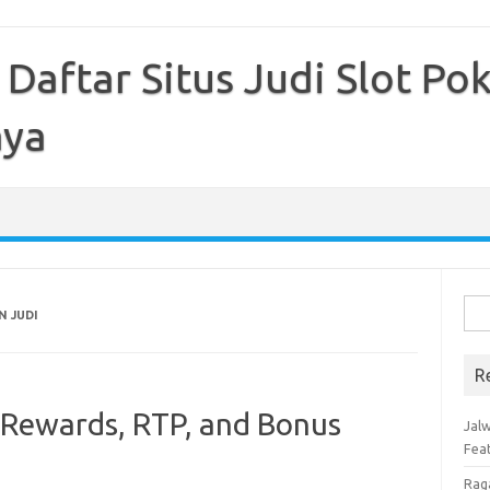
aftar Situs Judi Slot Pok
aya
Sea
 JUDI
for:
R
Rewards, RTP, and Bonus
Jal
Fea
Rag