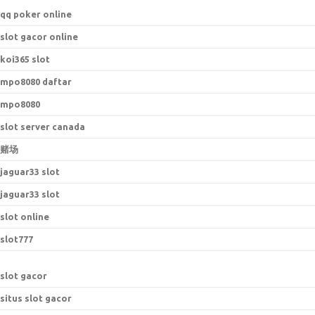
qq poker online
slot gacor online
koi365 slot
mpo8080 daftar
mpo8080
slot server canada
赌场
jaguar33 slot
jaguar33 slot
slot online
slot777
slot gacor
situs slot gacor