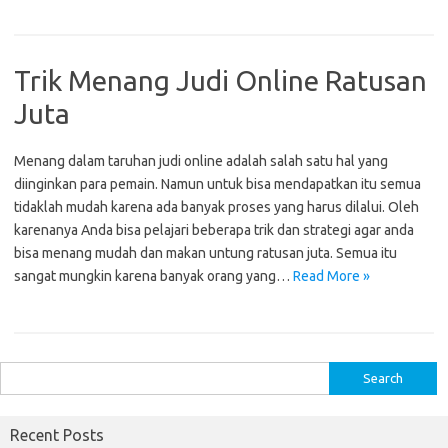
Trik Menang Judi Online Ratusan
Juta
Menang dalam taruhan judi online adalah salah satu hal yang
diinginkan para pemain. Namun untuk bisa mendapatkan itu semua
tidaklah mudah karena ada banyak proses yang harus dilalui. Oleh
karenanya Anda bisa pelajari beberapa trik dan strategi agar anda
bisa menang mudah dan makan untung ratusan juta. Semua itu
sangat mungkin karena banyak orang yang…
Read More »
S
e
a
Recent Posts
r