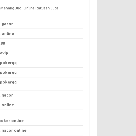
k Menang Judi Online Ratusan Juta
t gacor
t online
t88
avip
bpokerqq
bpokerqq
bpokerqq
t gacor
t online
poker online
t gacor online