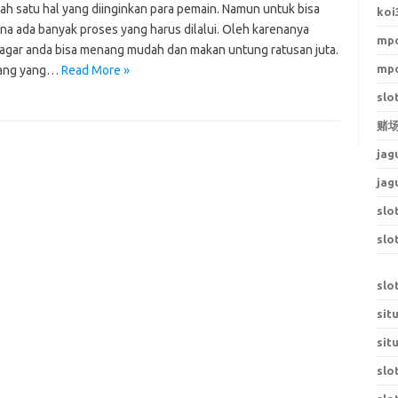
ah satu hal yang diinginkan para pemain. Namun untuk bisa
koi
a ada banyak proses yang harus dilalui. Oleh karenanya
mpo
gi agar anda bisa menang mudah dan makan untung ratusan juta.
mp
orang yang…
Read More »
slo
赌
jag
jag
slo
slo
slo
sit
sit
slo