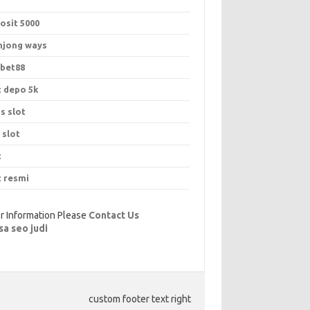
osit 5000
jong ways
bet88
t depo 5k
us slot
 slot
t
t resmi
r Information Please
Contact Us
sa seo judi
custom footer text right