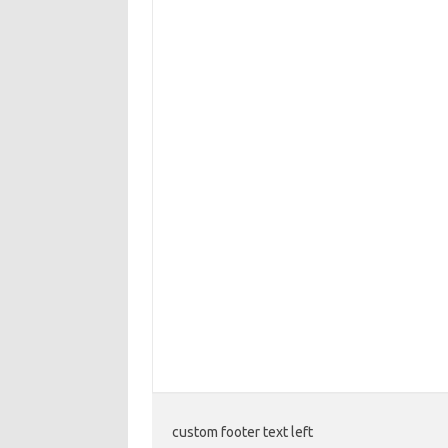
custom footer text left