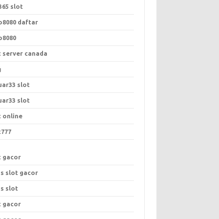
365 slot
8080 daftar
o8080
t server canada
场
uar33 slot
uar33 slot
t online
t777
t gacor
us slot gacor
us slot
t gacor