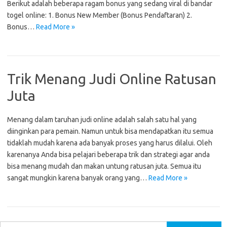
Berikut adalah beberapa ragam bonus yang sedang viral di bandar
togel online: 1. Bonus New Member (Bonus Pendaftaran) 2.
Bonus…
Read More »
Trik Menang Judi Online Ratusan
Juta
Menang dalam taruhan judi online adalah salah satu hal yang
diinginkan para pemain. Namun untuk bisa mendapatkan itu semua
tidaklah mudah karena ada banyak proses yang harus dilalui. Oleh
karenanya Anda bisa pelajari beberapa trik dan strategi agar anda
bisa menang mudah dan makan untung ratusan juta. Semua itu
sangat mungkin karena banyak orang yang…
Read More »