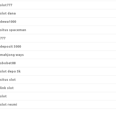
slot777
slot dana
dewa1000
situs spaceman
777
deposit 5000
mahjong ways
sbobet88
slot depo 5k
situs slot
link slot
slot
slot resmi