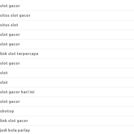
slot gacor
situs slot gacor
situs slot
slot gacor
slot gacor
link slot terpercaya
slot gacor
slot
slot
slot gacor hari ini
slot gacor
sbotop
link slot gacor
judi bola parlay