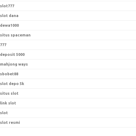
slot777
slot dana
dewa1000
situs spaceman
777
deposit 5000
mahjong ways
sbobet88
slot depo 5k
situs slot
link slot
slot
slot resmi