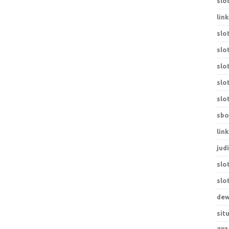
slo
lin
slo
slo
slo
slo
slo
sbo
lin
jud
slo
slo
dew
sit