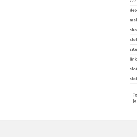
777
dep
mah
sbo
slo
sit
link
slo
slo
Fo
ja