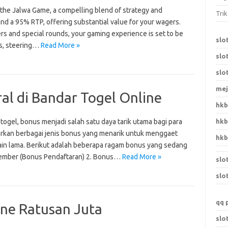
 the Jalwa Game, a compelling blend of strategy and
Tri
 and a 95% RTP, offering substantial value for your wagers.
iers and special rounds, your gaming experience is set to be
slo
rs, steering…
Read More »
slo
slo
mej
al di Bandar Togel Online
hk
togel, bonus menjadi salah satu daya tarik utama bagi para
hk
rkan berbagai jenis bonus yang menarik untuk menggaet
hk
 lama. Berikut adalah beberapa ragam bonus yang sedang
 Member (Bonus Pendaftaran) 2. Bonus…
Read More »
slo
slo
qq 
ine Ratusan Juta
slo