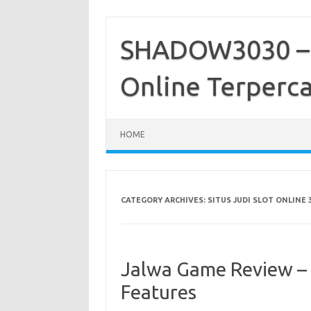
Skip
to
content
SHADOW3030 – D
Online Terperc
HOME
CATEGORY ARCHIVES:
SITUS JUDI SLOT ONLINE 
Jalwa Game Review – 
Features