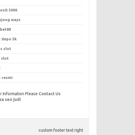
osit 5000
jong ways
bet88
t depo 5k
us slot
 slot
t
t resmi
r Information Please
Contact Us
sa seo judi
custom footer text right