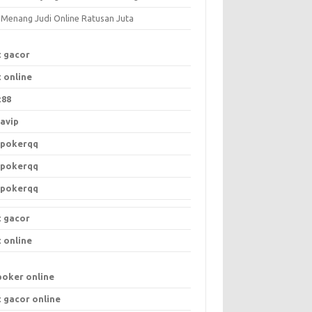
k Menang Judi Online Ratusan Juta
t gacor
t online
t88
avip
bpokerqq
bpokerqq
bpokerqq
t gacor
t online
poker online
t gacor online