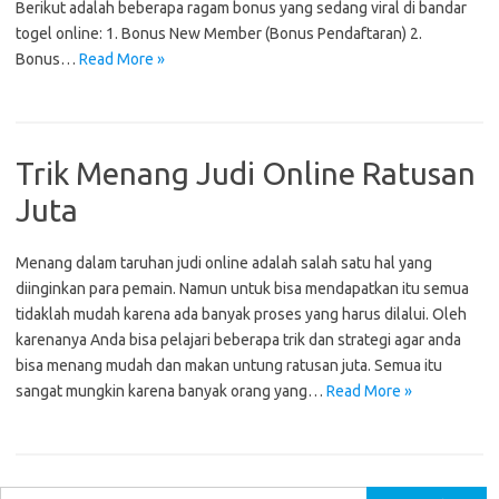
Berikut adalah beberapa ragam bonus yang sedang viral di bandar
togel online: 1. Bonus New Member (Bonus Pendaftaran) 2.
Bonus…
Read More »
Trik Menang Judi Online Ratusan
Juta
Menang dalam taruhan judi online adalah salah satu hal yang
diinginkan para pemain. Namun untuk bisa mendapatkan itu semua
tidaklah mudah karena ada banyak proses yang harus dilalui. Oleh
karenanya Anda bisa pelajari beberapa trik dan strategi agar anda
bisa menang mudah dan makan untung ratusan juta. Semua itu
sangat mungkin karena banyak orang yang…
Read More »