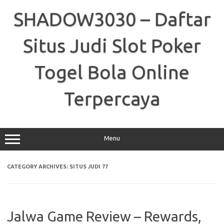
Skip
to
SHADOW3030 – Daftar
content
Situs Judi Slot Poker
Togel Bola Online
Terpercaya
Menu
CATEGORY ARCHIVES:
SITUS JUDI 77
Jalwa Game Review – Rewards,