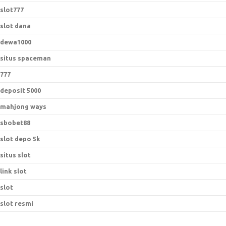
slot777
slot dana
dewa1000
situs spaceman
777
deposit 5000
mahjong ways
sbobet88
slot depo 5k
situs slot
link slot
slot
slot resmi