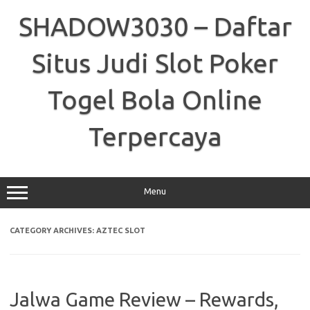
Skip
to
SHADOW3030 – Daftar
content
Situs Judi Slot Poker
Togel Bola Online
Terpercaya
Menu
CATEGORY ARCHIVES:
AZTEC SLOT
Jalwa Game Review – Rewards,