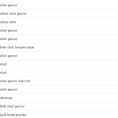
slot gacor
situs slot gacor
situs slot
slot gacor
slot gacor
link slot terpercaya
slot gacor
slot
slot
slot gacor hari ini
slot gacor
sbotop
link slot gacor
judi bola parlay