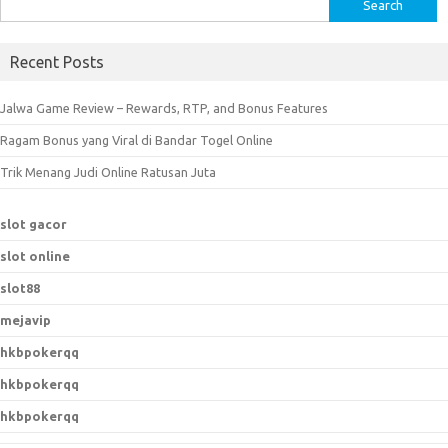
S
e
a
Recent Posts
r
c
Jalwa Game Review – Rewards, RTP, and Bonus Features
h
Ragam Bonus yang Viral di Bandar Togel Online
f
o
Trik Menang Judi Online Ratusan Juta
r
:
slot gacor
slot online
slot88
mejavip
hkbpokerqq
hkbpokerqq
hkbpokerqq