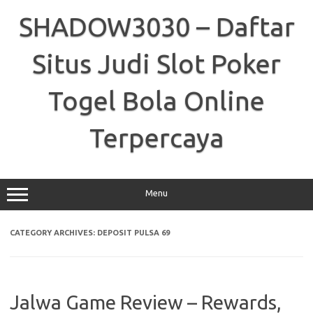
Skip
to
SHADOW3030 – Daftar
content
Situs Judi Slot Poker
Togel Bola Online
Terpercaya
Menu
CATEGORY ARCHIVES:
DEPOSIT PULSA 69
Jalwa Game Review – Rewards,