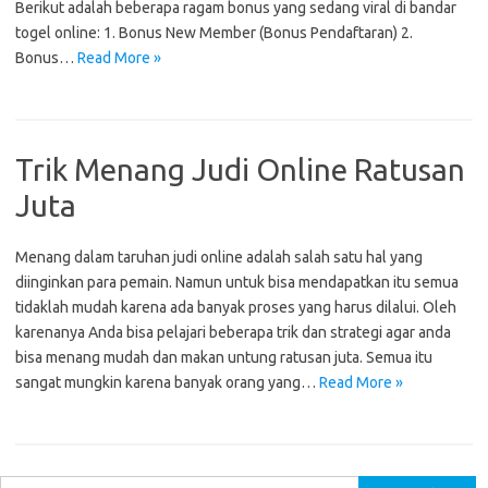
Berikut adalah beberapa ragam bonus yang sedang viral di bandar
togel online: 1. Bonus New Member (Bonus Pendaftaran) 2.
Bonus…
Read More »
Trik Menang Judi Online Ratusan
Juta
Menang dalam taruhan judi online adalah salah satu hal yang
diinginkan para pemain. Namun untuk bisa mendapatkan itu semua
tidaklah mudah karena ada banyak proses yang harus dilalui. Oleh
karenanya Anda bisa pelajari beberapa trik dan strategi agar anda
bisa menang mudah dan makan untung ratusan juta. Semua itu
sangat mungkin karena banyak orang yang…
Read More »