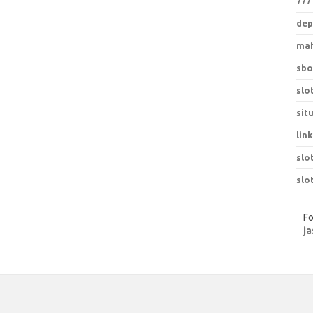
777
dep
mah
sbo
slo
sit
link
slo
slo
Fo
ja