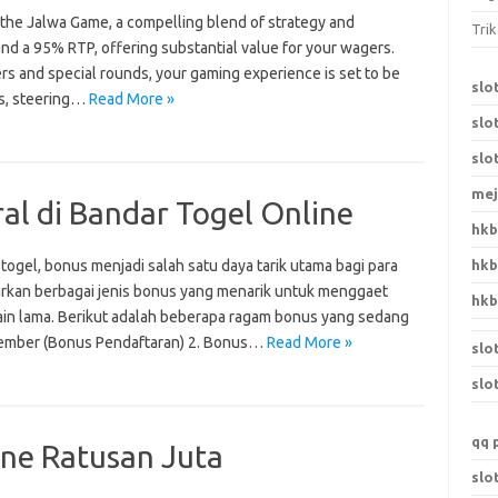
 the Jalwa Game, a compelling blend of strategy and
Tri
 and a 95% RTP, offering substantial value for your wagers.
iers and special rounds, your gaming experience is set to be
slo
rs, steering…
Read More »
slo
slo
mej
al di Bandar Togel Online
hk
togel, bonus menjadi salah satu daya tarik utama bagi para
hk
rkan berbagai jenis bonus yang menarik untuk menggaet
hk
 lama. Berikut adalah beberapa ragam bonus yang sedang
 Member (Bonus Pendaftaran) 2. Bonus…
Read More »
slo
slo
qq 
ine Ratusan Juta
slo