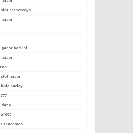
t gacor
k slot terpercaya
t gacor
t
t
t gacor hari ini
t gacor
top
k slot gacor
i bola parlay
t777
t dana
a1000
us spaceman