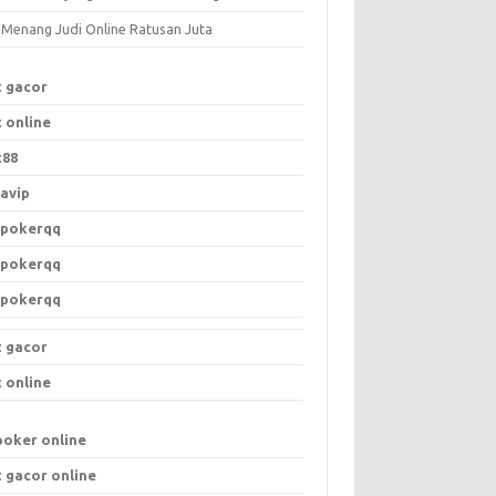
k Menang Judi Online Ratusan Juta
t gacor
t online
t88
avip
bpokerqq
bpokerqq
bpokerqq
t gacor
t online
poker online
t gacor online