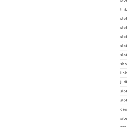
slo
lin
slo
slo
slo
slo
slo
sbo
lin
jud
slo
slo
dew
sit