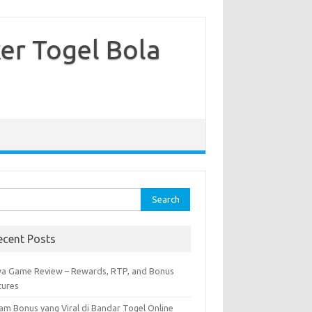
er Togel Bola
rch
ecent Posts
wa Game Review – Rewards, RTP, and Bonus
tures
am Bonus yang Viral di Bandar Togel Online