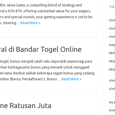
 the Jalwa Game, a compelling blend of strategy and
Tri
 and a 95% RTP, offering substantial value for your wagers.
iers and special rounds, your gaming experience is set to be
slo
rs, steering…
Read More »
slo
slo
mej
al di Bandar Togel Online
hk
togel, bonus menjadi salah satu daya tarik utama bagi para
hk
rkan berbagai jenis bonus yang menarik untuk menggaet
hk
 lama. Berikut adalah beberapa ragam bonus yang sedang
 Member (Bonus Pendaftaran) 2. Bonus…
Read More »
slo
slo
qq 
ine Ratusan Juta
slo