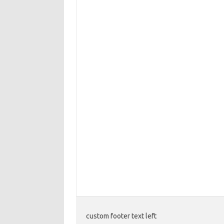
custom footer text left