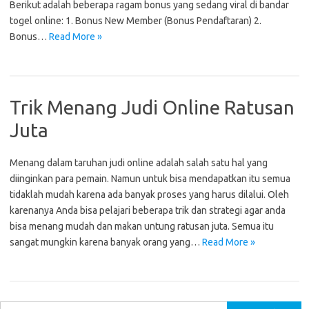
Berikut adalah beberapa ragam bonus yang sedang viral di bandar
togel online: 1. Bonus New Member (Bonus Pendaftaran) 2.
Bonus…
Read More »
Trik Menang Judi Online Ratusan
Juta
Menang dalam taruhan judi online adalah salah satu hal yang
diinginkan para pemain. Namun untuk bisa mendapatkan itu semua
tidaklah mudah karena ada banyak proses yang harus dilalui. Oleh
karenanya Anda bisa pelajari beberapa trik dan strategi agar anda
bisa menang mudah dan makan untung ratusan juta. Semua itu
sangat mungkin karena banyak orang yang…
Read More »