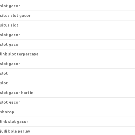
slot gacor
situs slot gacor
situs slot
slot gacor
slot gacor
link slot terpercaya
slot gacor
slot
slot
slot gacor hari ini
slot gacor
sbotop
link slot gacor
judi bola parlay