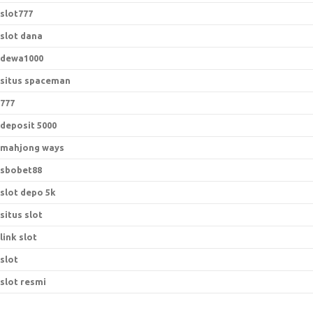
slot777
slot dana
dewa1000
situs spaceman
777
deposit 5000
mahjong ways
sbobet88
slot depo 5k
situs slot
link slot
slot
slot resmi