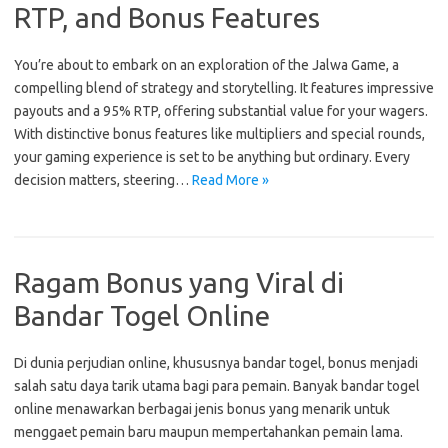
RTP, and Bonus Features
You’re about to embark on an exploration of the Jalwa Game, a
compelling blend of strategy and storytelling. It features impressive
payouts and a 95% RTP, offering substantial value for your wagers.
With distinctive bonus features like multipliers and special rounds,
your gaming experience is set to be anything but ordinary. Every
decision matters, steering…
Read More »
Ragam Bonus yang Viral di
Bandar Togel Online
Di dunia perjudian online, khususnya bandar togel, bonus menjadi
salah satu daya tarik utama bagi para pemain. Banyak bandar togel
online menawarkan berbagai jenis bonus yang menarik untuk
menggaet pemain baru maupun mempertahankan pemain lama.