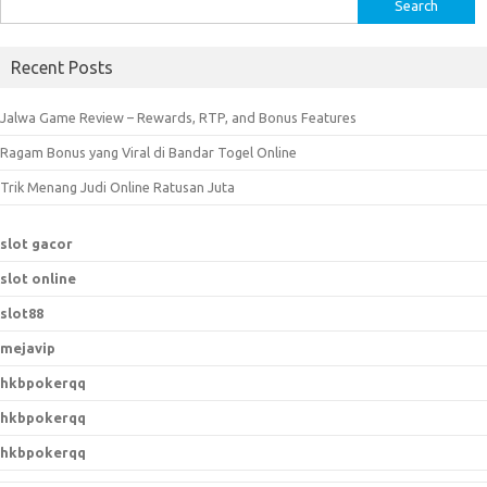
S
e
a
Recent Posts
r
c
Jalwa Game Review – Rewards, RTP, and Bonus Features
h
Ragam Bonus yang Viral di Bandar Togel Online
f
o
Trik Menang Judi Online Ratusan Juta
r
:
slot gacor
slot online
slot88
mejavip
hkbpokerqq
hkbpokerqq
hkbpokerqq