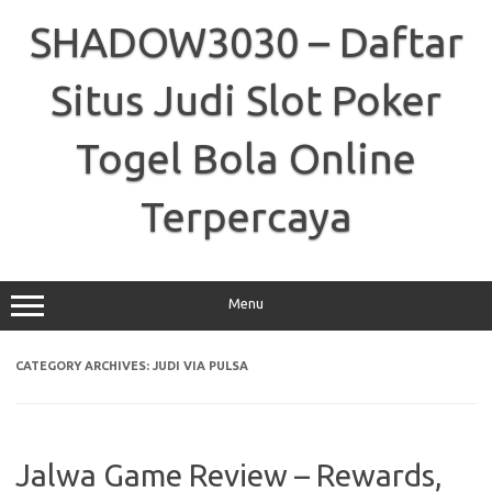
Skip
to
SHADOW3030 – Daftar
content
Situs Judi Slot Poker
Togel Bola Online
Terpercaya
Menu
CATEGORY ARCHIVES:
JUDI VIA PULSA
Jalwa Game Review – Rewards,