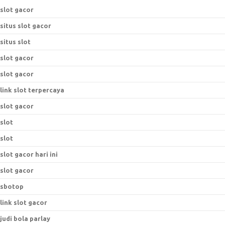
slot gacor
situs slot gacor
situs slot
slot gacor
slot gacor
link slot terpercaya
slot gacor
slot
slot
slot gacor hari ini
slot gacor
sbotop
link slot gacor
judi bola parlay