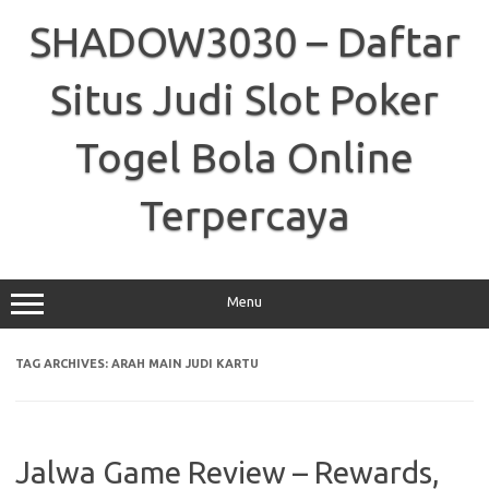
Skip
to
SHADOW3030 – Daftar
content
Situs Judi Slot Poker
Togel Bola Online
Terpercaya
Menu
TAG ARCHIVES:
ARAH MAIN JUDI KARTU
Jalwa Game Review – Rewards,