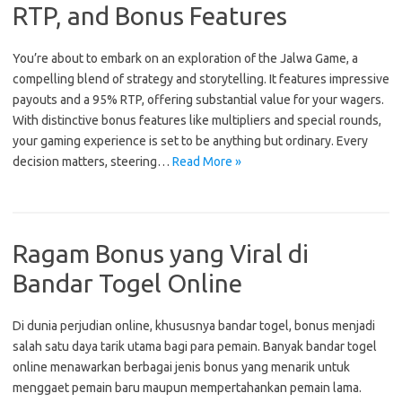
RTP, and Bonus Features
You’re about to embark on an exploration of the Jalwa Game, a
compelling blend of strategy and storytelling. It features impressive
payouts and a 95% RTP, offering substantial value for your wagers.
With distinctive bonus features like multipliers and special rounds,
your gaming experience is set to be anything but ordinary. Every
decision matters, steering…
Read More »
Ragam Bonus yang Viral di
Bandar Togel Online
Di dunia perjudian online, khususnya bandar togel, bonus menjadi
salah satu daya tarik utama bagi para pemain. Banyak bandar togel
online menawarkan berbagai jenis bonus yang menarik untuk
menggaet pemain baru maupun mempertahankan pemain lama.