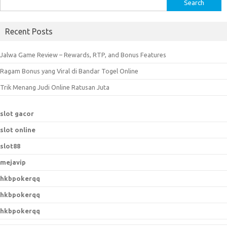
S
e
a
Recent Posts
r
c
Jalwa Game Review – Rewards, RTP, and Bonus Features
h
Ragam Bonus yang Viral di Bandar Togel Online
f
o
Trik Menang Judi Online Ratusan Juta
r
:
slot gacor
slot online
slot88
mejavip
hkbpokerqq
hkbpokerqq
hkbpokerqq