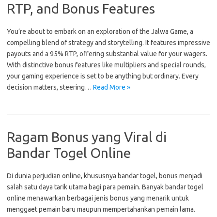
RTP, and Bonus Features
You’re about to embark on an exploration of the Jalwa Game, a
compelling blend of strategy and storytelling. It features impressive
payouts and a 95% RTP, offering substantial value for your wagers.
With distinctive bonus features like multipliers and special rounds,
your gaming experience is set to be anything but ordinary. Every
decision matters, steering…
Read More »
Ragam Bonus yang Viral di
Bandar Togel Online
Di dunia perjudian online, khususnya bandar togel, bonus menjadi
salah satu daya tarik utama bagi para pemain. Banyak bandar togel
online menawarkan berbagai jenis bonus yang menarik untuk
menggaet pemain baru maupun mempertahankan pemain lama.