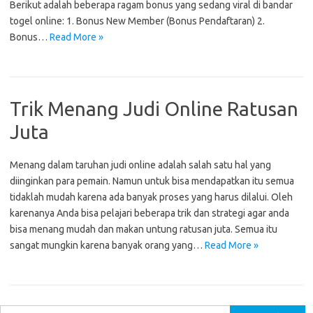
Berikut adalah beberapa ragam bonus yang sedang viral di bandar
togel online: 1. Bonus New Member (Bonus Pendaftaran) 2.
Bonus…
Read More »
Trik Menang Judi Online Ratusan
Juta
Menang dalam taruhan judi online adalah salah satu hal yang
diinginkan para pemain. Namun untuk bisa mendapatkan itu semua
tidaklah mudah karena ada banyak proses yang harus dilalui. Oleh
karenanya Anda bisa pelajari beberapa trik dan strategi agar anda
bisa menang mudah dan makan untung ratusan juta. Semua itu
sangat mungkin karena banyak orang yang…
Read More »