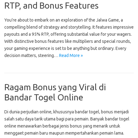
RTP, and Bonus Features
You’re about to embark on an exploration of the Jalwa Game, a
compelling blend of strategy and storytelling. It features impressive
payouts and a 95% RTP, offering substantial value for your wagers.
With distinctive bonus features like multipliers and special rounds,
your gaming experience is set to be anything but ordinary. Every
decision matters, steering…
Read More »
Ragam Bonus yang Viral di
Bandar Togel Online
Di dunia perjudian online, khususnya bandar togel, bonus menjadi
salah satu daya tarik utama bagi para pemain. Banyak bandar togel
online menawarkan berbagai jenis bonus yang menarik untuk
menggaet pemain baru maupun mempertahankan pemain lama.