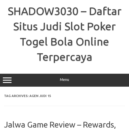
Skip
to
SHADOW3030 – Daftar
content
Situs Judi Slot Poker
Togel Bola Online
Terpercaya
Menu
TAG ARCHIVES:
AGEN JUDI 15
Jalwa Game Review – Rewards,