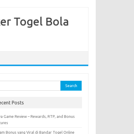
er Togel Bola
rch
ecent Posts
wa Game Review – Rewards, RTP, and Bonus
tures
am Bonus yang Viral di Bandar Togel Online