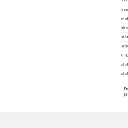
777
dep
mah
sbo
slo
sit
link
slo
slo
Fo
ja