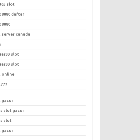
365 slot
8080 daftar
o8080
t server canada
场
uar33 slot
uar33 slot
t online
t777
t gacor
us slot gacor
us slot
t gacor