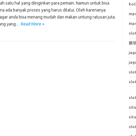
ah satu hal yang diinginkan para pemain. Namun untuk bisa
koi
a ada banyak proses yang harus dilalui. Oleh karenanya
mpo
gi agar anda bisa menang mudah dan makan untung ratusan juta.
mp
orang yang…
Read More »
slo
赌
jag
jag
slo
slo
slo
sit
sit
slo