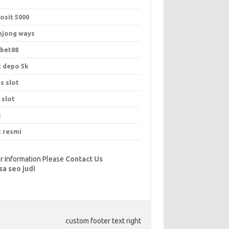
osit 5000
jong ways
bet88
t depo 5k
us slot
 slot
t
t resmi
r Information Please
Contact Us
sa seo judi
custom footer text right