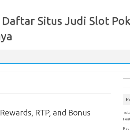
aftar Situs Judi Slot Pok
aya
Sea
for:
R
Rewards, RTP, and Bonus
Jal
Fea
Rag