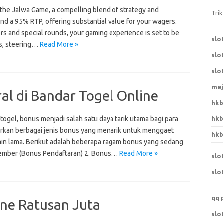
 the Jalwa Game, a compelling blend of strategy and
Tri
 and a 95% RTP, offering substantial value for your wagers.
iers and special rounds, your gaming experience is set to be
slo
rs, steering…
Read More »
slo
slo
mej
al di Bandar Togel Online
hk
togel, bonus menjadi salah satu daya tarik utama bagi para
hk
rkan berbagai jenis bonus yang menarik untuk menggaet
hk
 lama. Berikut adalah beberapa ragam bonus yang sedang
 Member (Bonus Pendaftaran) 2. Bonus…
Read More »
slo
slo
qq 
ine Ratusan Juta
slo