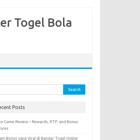
er Togel Bola
rch
ecent Posts
wa Game Review – Rewards, RTP, and Bonus
tures
am Bonus yang Viral di Bandar Togel Online