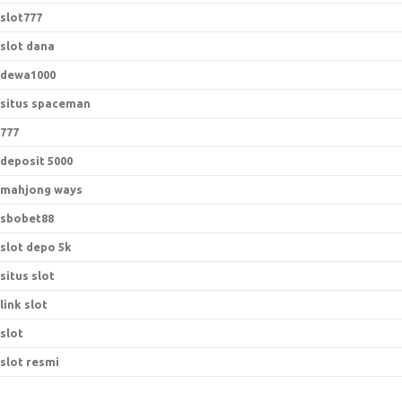
slot777
slot dana
dewa1000
situs spaceman
777
deposit 5000
mahjong ways
sbobet88
slot depo 5k
situs slot
link slot
slot
slot resmi