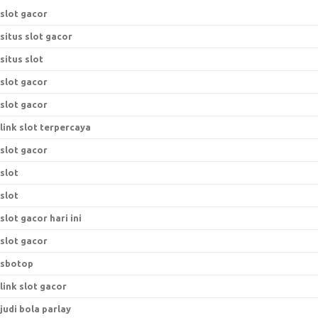
slot gacor
situs slot gacor
situs slot
slot gacor
slot gacor
link slot terpercaya
slot gacor
slot
slot
slot gacor hari ini
slot gacor
sbotop
link slot gacor
judi bola parlay