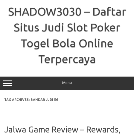
Skip
to
SHADOW3030 – Daftar
content
Situs Judi Slot Poker
Togel Bola Online
Terpercaya
Menu
TAG ARCHIVES:
BANDAR JUDI 56
Jalwa Game Review – Rewards,