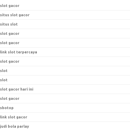
slot gacor
situs slot gacor
situs slot
slot gacor
slot gacor
link slot terpercaya
slot gacor
slot
slot
slot gacor hari ini
slot gacor
sbotop
link slot gacor
judi bola parlay