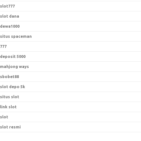
slot777
slot dana
dewa1000
situs spaceman
777
deposit 5000
mahjong ways
sbobet88
slot depo 5k
situs slot
link slot
slot
slot resmi