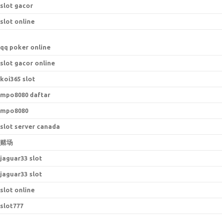
slot gacor
slot online
qq poker online
slot gacor online
koi365 slot
mpo8080 daftar
mpo8080
slot server canada
赌场
jaguar33 slot
jaguar33 slot
slot online
slot777