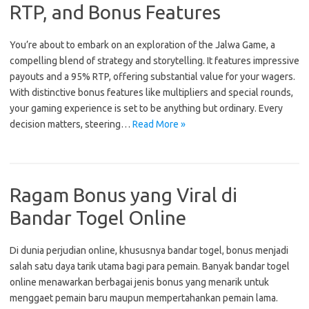
RTP, and Bonus Features
You’re about to embark on an exploration of the Jalwa Game, a
compelling blend of strategy and storytelling. It features impressive
payouts and a 95% RTP, offering substantial value for your wagers.
With distinctive bonus features like multipliers and special rounds,
your gaming experience is set to be anything but ordinary. Every
decision matters, steering…
Read More »
Ragam Bonus yang Viral di
Bandar Togel Online
Di dunia perjudian online, khususnya bandar togel, bonus menjadi
salah satu daya tarik utama bagi para pemain. Banyak bandar togel
online menawarkan berbagai jenis bonus yang menarik untuk
menggaet pemain baru maupun mempertahankan pemain lama.