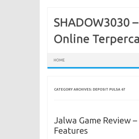
Skip
to
content
SHADOW3030 – D
Online Terperc
HOME
CATEGORY ARCHIVES:
DEPOSIT PULSA 67
Jalwa Game Review – 
Features