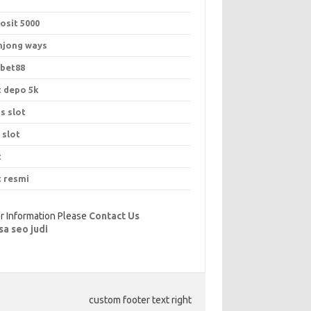
osit 5000
jong ways
bet88
t depo 5k
us slot
 slot
t
t resmi
r Information Please
Contact Us
sa seo judi
custom footer text right