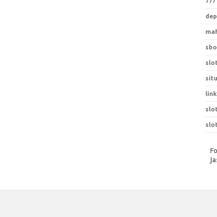
777
dep
mah
sbo
slo
sit
link
slo
slo
Fo
ja