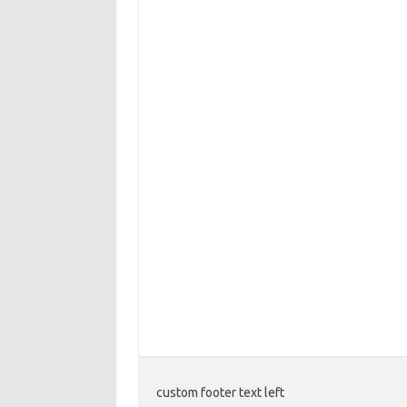
custom footer text left