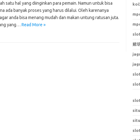
ah satu hal yang diinginkan para pemain. Namun untuk bisa
koi
a ada banyak proses yang harus dilalui. Oleh karenanya
mpo
gi agar anda bisa menang mudah dan makan untung ratusan juta.
mp
orang yang…
Read More »
slo
赌
jag
jag
slo
slo
slo
sit
sit
slo