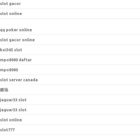
slot gacor
slot online
qq poker online
slot gacor online
koi365 slot
mpo8080 daftar
mpo8080
slot server canada
赌场
jaguar33 slot
jaguar33 slot
slot online
slot777