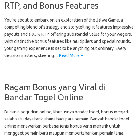
RTP, and Bonus Features
You’re about to embark on an exploration of the Jalwa Game, a
compelling blend of strategy and storytelling. It features impressive
payouts and a 95% RTP, offering substantial value for your wagers.
With distinctive bonus features like multipliers and special rounds,
your gaming experience is set to be anything but ordinary. Every
decision matters, steering…
Read More »
Ragam Bonus yang Viral di
Bandar Togel Online
Di dunia perjudian online, khususnya bandar togel, bonus menjadi
salah satu daya tarik utama bagi para pemain. Banyak bandar togel
online menawarkan berbagai jenis bonus yang menarik untuk
menggaet pemain baru maupun mempertahankan pemain lama.