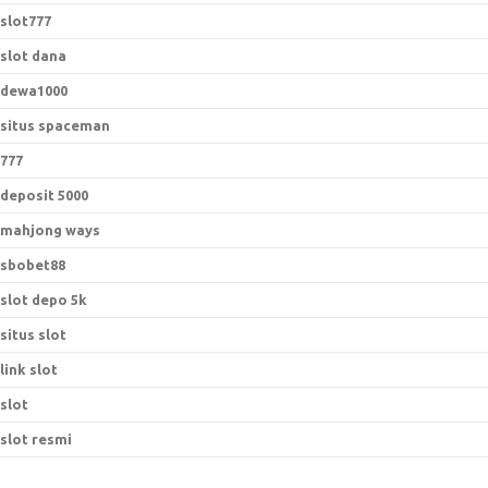
slot777
slot dana
dewa1000
situs spaceman
777
deposit 5000
mahjong ways
sbobet88
slot depo 5k
situs slot
link slot
slot
slot resmi