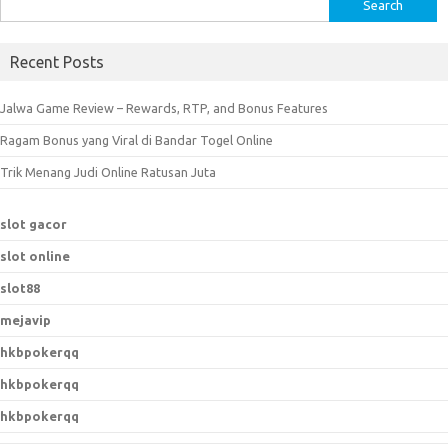
S
e
a
Recent Posts
r
c
Jalwa Game Review – Rewards, RTP, and Bonus Features
h
Ragam Bonus yang Viral di Bandar Togel Online
f
o
Trik Menang Judi Online Ratusan Juta
r
:
slot gacor
slot online
slot88
mejavip
hkbpokerqq
hkbpokerqq
hkbpokerqq