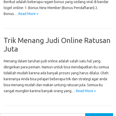
Berikut adalah beberapa ragam bonus yang sedang viral di bandar
togel online: 1. Bonus New Member (Bonus Pendaftaran) 2.
Bonus…
Read More »
Trik Menang Judi Online Ratusan
Juta
Menang dalam taruhan judi online adalah salah satu hal yang
diinginkan para pemain. Namun untuk bisa mendapatkan itu semua
tidaklah mudah karena ada banyak proses yang harus dilalui. Oleh
karenanya Anda bisa pelajari beberapa trik dan strategi agar anda
bisa menang mudah dan makan untung ratusan juta. Semua itu
sangat mungkin karena banyak orang yang…
Read More »