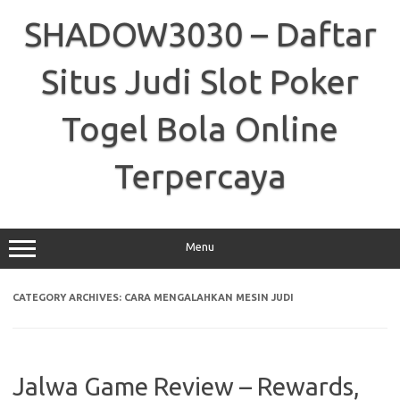
Skip
to
SHADOW3030 – Daftar
content
Situs Judi Slot Poker
Togel Bola Online
Terpercaya
Menu
CATEGORY ARCHIVES:
CARA MENGALAHKAN MESIN JUDI
Jalwa Game Review – Rewards,