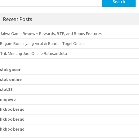
S
e
a
Recent Posts
r
c
Jalwa Game Review – Rewards, RTP, and Bonus Features
h
Ragam Bonus yang Viral di Bandar Togel Online
f
o
Trik Menang Judi Online Ratusan Juta
r
:
slot gacor
slot online
slot88
mejavip
hkbpokerqq
hkbpokerqq
hkbpokerqq