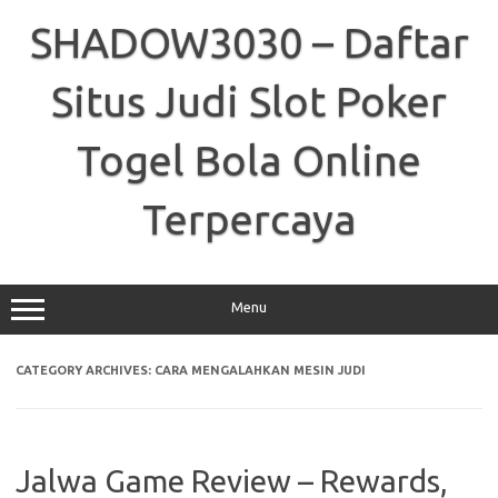
Skip
to
SHADOW3030 – Daftar
content
Situs Judi Slot Poker
Togel Bola Online
Terpercaya
Menu
CATEGORY ARCHIVES:
CARA MENGALAHKAN MESIN JUDI
Jalwa Game Review – Rewards,