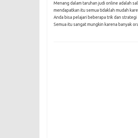
Menang dalam taruhan judi online adalah sal
mendapatkan itu semua tidaklah mudah karen
Anda bisa pelajari beberapa trik dan strate
Semua itu sangat mungkin karena banyak 