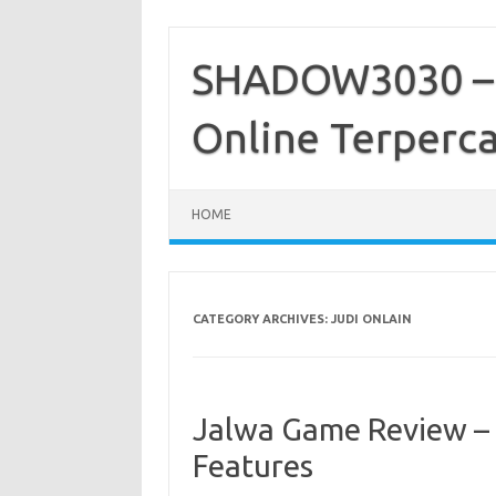
Skip
to
content
SHADOW3030 – D
Online Terperc
HOME
CATEGORY ARCHIVES:
JUDI ONLAIN
Jalwa Game Review – 
Features