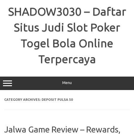
Skip
to
SHADOW3030 – Daftar
content
Situs Judi Slot Poker
Togel Bola Online
Terpercaya
Menu
CATEGORY ARCHIVES:
DEPOSIT PULSA 50
Jalwa Game Review – Rewards,