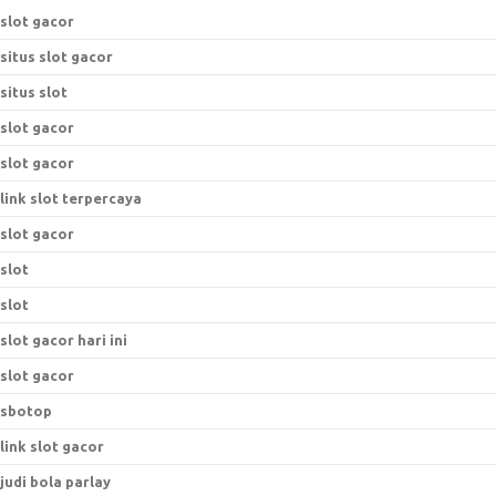
slot gacor
situs slot gacor
situs slot
slot gacor
slot gacor
link slot terpercaya
slot gacor
slot
slot
slot gacor hari ini
slot gacor
sbotop
link slot gacor
judi bola parlay