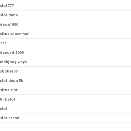
slot777
slot dana
dewa1000
situs spaceman
777
deposit 5000
mahjong ways
sbobet88
slot depo 5k
situs slot
link slot
slot
slot resmi