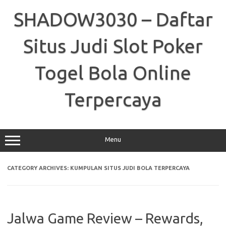
Skip
to
SHADOW3030 – Daftar
content
Situs Judi Slot Poker
Togel Bola Online
Terpercaya
Menu
CATEGORY ARCHIVES:
KUMPULAN SITUS JUDI BOLA TERPERCAYA
Jalwa Game Review – Rewards,