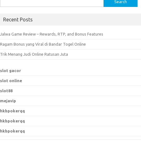
S
e
a
Recent Posts
r
c
Jalwa Game Review – Rewards, RTP, and Bonus Features
h
Ragam Bonus yang Viral di Bandar Togel Online
f
o
Trik Menang Judi Online Ratusan Juta
r
:
slot gacor
slot online
slot88
mejavip
hkbpokerqq
hkbpokerqq
hkbpokerqq