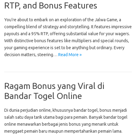
RTP, and Bonus Features
You’re about to embark on an exploration of the Jalwa Game, a
compelling blend of strategy and storytelling. It features impressive
payouts and a 95% RTP, offering substantial value for your wagers.
With distinctive bonus features like multipliers and special rounds,
your gaming experience is set to be anything but ordinary. Every
decision matters, steering…
Read More »
Ragam Bonus yang Viral di
Bandar Togel Online
Di dunia perjudian online, khususnya bandar togel, bonus menjadi
salah satu daya tarik utama bagi para pemain. Banyak bandar togel
online menawarkan berbagai jenis bonus yang menarik untuk
menggaet pemain baru maupun mempertahankan pemain lama.