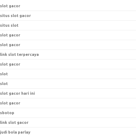
slot gacor
situs slot gacor
situs slot
slot gacor
slot gacor
link slot terpercaya
slot gacor
slot
slot
slot gacor hari ini
slot gacor
sbotop
link slot gacor
judi bola parlay