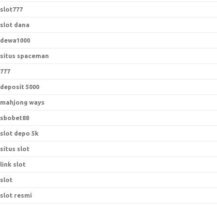
slot777
slot dana
dewa1000
situs spaceman
777
deposit 5000
mahjong ways
sbobet88
slot depo 5k
situs slot
link slot
slot
slot resmi