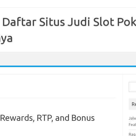
aftar Situs Judi Slot Pok
aya
S
e
a
R
r
c
Rewards, RTP, and Bonus
Jal
h
Fea
f
Rag