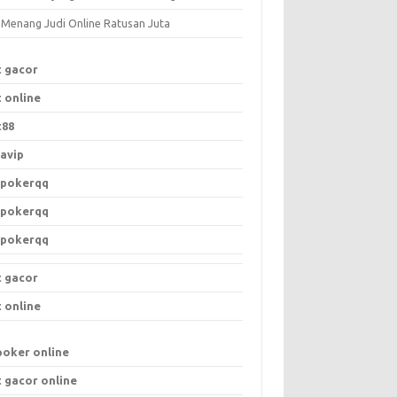
k Menang Judi Online Ratusan Juta
t gacor
t online
t88
avip
bpokerqq
bpokerqq
bpokerqq
t gacor
t online
poker online
t gacor online