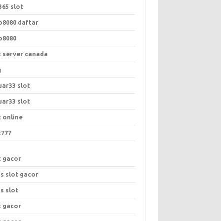
365 slot
8080 daftar
o8080
t server canada
场
uar33 slot
uar33 slot
t online
t777
t gacor
us slot gacor
us slot
t gacor