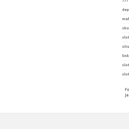
777
dep
mah
sbo
slo
sit
link
slo
slo
Fo
ja