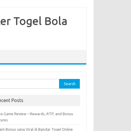
er Togel Bola
ecent Posts
wa Game Review – Rewards, RTP, and Bonus
tures
am Bonus yang Viral di Bandar Togel Online