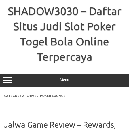
Skip
to
SHADOW3030 – Daftar
content
Situs Judi Slot Poker
Togel Bola Online
Terpercaya
Menu
CATEGORY ARCHIVES:
POKER LOUNGE
Jalwa Game Review – Rewards,