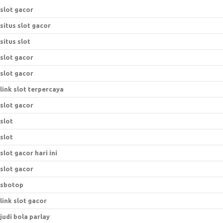
slot gacor
situs slot gacor
situs slot
slot gacor
slot gacor
link slot terpercaya
slot gacor
slot
slot
slot gacor hari ini
slot gacor
sbotop
link slot gacor
judi bola parlay