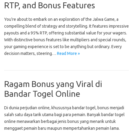
RTP, and Bonus Features
You’re about to embark on an exploration of the Jalwa Game, a
compelling blend of strategy and storytelling. It features impressive
payouts and a 95% RTP, offering substantial value for your wagers.
With distinctive bonus features like multipliers and special rounds,
your gaming experience is set to be anything but ordinary. Every
decision matters, steering…
Read More »
Ragam Bonus yang Viral di
Bandar Togel Online
Di dunia perjudian online, khususnya bandar togel, bonus menjadi
salah satu daya tarik utama bagi para pemain. Banyak bandar togel
online menawarkan berbagai jenis bonus yang menarik untuk
menggaet pemain baru maupun mempertahankan pemain lama.