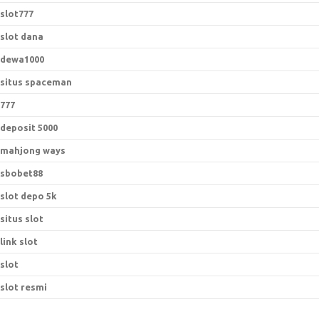
slot777
slot dana
dewa1000
situs spaceman
777
deposit 5000
mahjong ways
sbobet88
slot depo 5k
situs slot
link slot
slot
slot resmi