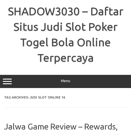
Skip
to
SHADOW3030 – Daftar
content
Situs Judi Slot Poker
Togel Bola Online
Terpercaya
Menu
TAG ARCHIVES:
JUDI SLOT ONLINE 16
Jalwa Game Review – Rewards,