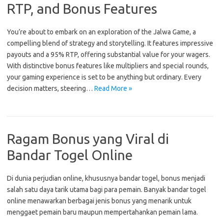
RTP, and Bonus Features
You’re about to embark on an exploration of the Jalwa Game, a
compelling blend of strategy and storytelling. It features impressive
payouts and a 95% RTP, offering substantial value for your wagers.
With distinctive bonus features like multipliers and special rounds,
your gaming experience is set to be anything but ordinary. Every
decision matters, steering…
Read More »
Ragam Bonus yang Viral di
Bandar Togel Online
Di dunia perjudian online, khususnya bandar togel, bonus menjadi
salah satu daya tarik utama bagi para pemain. Banyak bandar togel
online menawarkan berbagai jenis bonus yang menarik untuk
menggaet pemain baru maupun mempertahankan pemain lama.