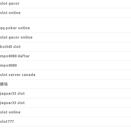
slot gacor
slot online
qq poker online
slot gacor online
koi365 slot
mpo8080 daftar
mpo8080
slot server canada
赌场
jaguar33 slot
jaguar33 slot
slot online
slot777