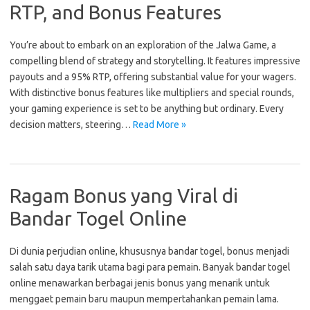
RTP, and Bonus Features
You’re about to embark on an exploration of the Jalwa Game, a
compelling blend of strategy and storytelling. It features impressive
payouts and a 95% RTP, offering substantial value for your wagers.
With distinctive bonus features like multipliers and special rounds,
your gaming experience is set to be anything but ordinary. Every
decision matters, steering…
Read More »
Ragam Bonus yang Viral di
Bandar Togel Online
Di dunia perjudian online, khususnya bandar togel, bonus menjadi
salah satu daya tarik utama bagi para pemain. Banyak bandar togel
online menawarkan berbagai jenis bonus yang menarik untuk
menggaet pemain baru maupun mempertahankan pemain lama.