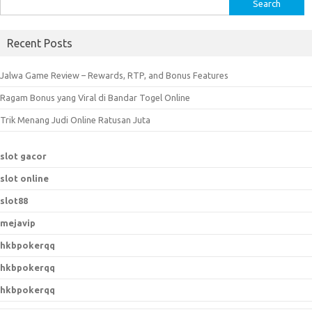
S
e
a
Recent Posts
r
c
Jalwa Game Review – Rewards, RTP, and Bonus Features
h
Ragam Bonus yang Viral di Bandar Togel Online
f
o
Trik Menang Judi Online Ratusan Juta
r
:
slot gacor
slot online
slot88
mejavip
hkbpokerqq
hkbpokerqq
hkbpokerqq