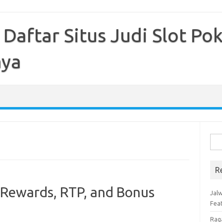
aftar Situs Judi Slot Pok
aya
S
e
a
R
r
c
Rewards, RTP, and Bonus
Jal
h
Fea
f
Rag