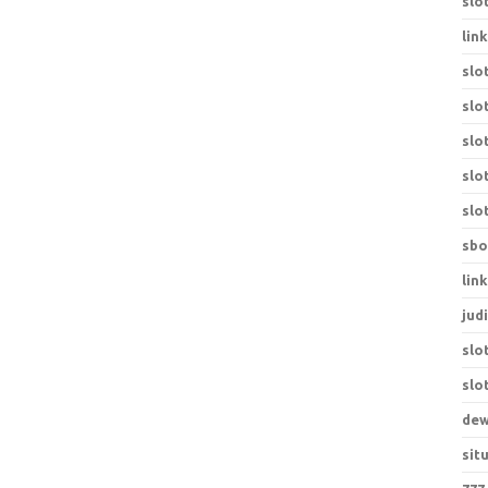
slo
lin
slo
slo
slo
slo
slo
sbo
lin
jud
slo
slo
dew
sit