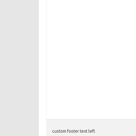
custom footer text left